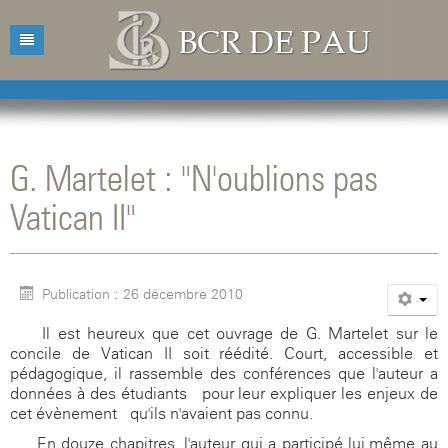
Accueil
Bibliothèque
G. Martelet : "N'oublions pas
Catalogue
Présentation
Vatican II"
Acquisitions
Horaires d'ouvertures
Catalogue des livres
Bibliographies
Contacts
Catalogue des revues
Publication : 26 décembre 2010
Conférences
Mentions légales
Il est heureux que cet ouvrage de G. Martelet sur le
Agenda
concile de Vatican II soit réédité. Court, accessible et
pédagogique, il rassemble des conférences que l'auteur a
données à des étudiants pour leur expliquer les enjeux de
cet évènement qu'ils n'avaient pas connu.
En douze chapitres, l'auteur qui a participé lui-même au