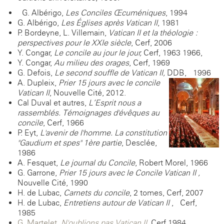
G. Albérigo,
Les Conciles Œcuméniques
, 1994
G. Albérigo,
Les Églises après Vatican II
, 1981
P. Bordeyne, L. Villemain,
Vatican II et la théologie :
perspectives pour le XXIe siècle
, Cerf, 2006
Y. Congar,
Le concile au jour le jour,
Cerf, 1963-1966,
Y. Congar,
Au milieu des orages
, Cerf, 1969
G. Defois,
Le second souffle de Vatican II,
DDB, 1996
A. Dupleix,
Prier 15 jours avec le concile
Vatican II
, Nouvelle Cité, 2012.
Cal Duval et autres,
L’Esprit nous a
rassemblés. Témoignages d'évêques au
concile
, Cerf, 1966
P. Eyt,
L'avenir de l'homme. La constitution
"Gaudium et spes" 1ère partie
, Desclée,
1986
A. Fesquet,
Le journal du Concile
, Robert Morel, 1966
G. Garrone,
Prier 15 jours avec le Concile Vatican II ,
Nouvelle Cité, 1990
H. de Lubac,
Carnets du concile
, 2 tomes, Cerf, 2007
H. de Lubac,
Entretiens autour de Vatican II
, Cerf,
1985
G. Martelet,
N'oublions pas Vatican II
,
Cerf,1984