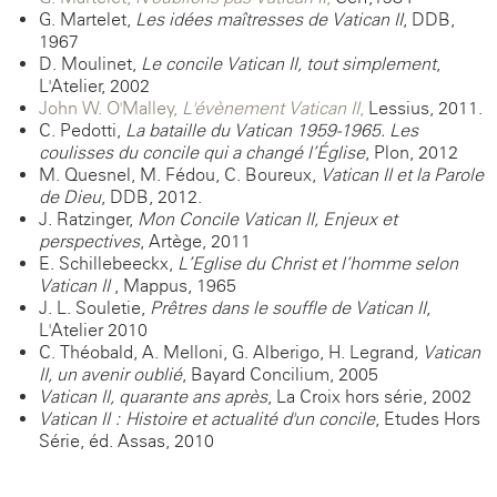
G. Martelet,
Les idées maîtresses de Vatican II
, DDB,
1967
D. Moulinet,
Le concile Vatican II, tout simplement
,
L'Atelier, 2002
John W. O'Malley,
L'évènement Vatican II
,
Lessius, 2011.
C. Pedotti,
La bataille du Vatican 1959-1965.
Les
coulisses du concile qui a changé l’Église
, Plon, 2012
M. Quesnel, M. Fédou, C. Boureux,
Vatican II et la Parole
de Dieu
, DDB, 2012.
J. Ratzinger,
Mon Concile Vatican II, Enjeux et
perspectives
, Artège, 2011
E. Schillebeeckx,
L’Eglise du Christ et l’homme selon
Vatican II
, Mappus, 1965
J. L. Souletie,
Prêtres dans le souffle de Vatican II
,
L'Atelier 2010
C. Théobald, A. Melloni, G. Alberigo, H. Legrand
, Vatican
II, un avenir oublié
, Bayard-Concilium, 2005
Vatican II, quarante ans après
, La Croix hors-série, 2002
Vatican II : Histoire et actualité d'un concile
, Etudes Hors-
Série, éd. Assas, 2010