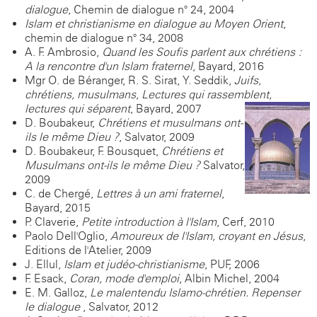
dialogue
, Chemin de dialogue n° 24, 2004
Islam et christianisme en dialogue au Moyen Orient
,
chemin de dialogue n° 34, 2008
A. F. Ambrosio,
Quand les Soufis parlent aux chrétiens :
A la rencontre d'un Islam fraternel
, Bayard, 2016
Mgr O. de Béranger, R. S. Sirat, Y. Seddik,
Juifs,
chrétiens, musulmans, Lectures qui rassemblent,
lectures qui séparent
, Bayard, 2007
D. Boubakeur,
Chrétiens et musulmans ont-
ils le même Dieu ?
, Salvator, 2009
D. Boubakeur, F. Bousquet,
Chrétiens et
Musulmans ont-ils le même Dieu ?
Salvator,
2009
C. de Chergé,
Lettres à un ami fraternel
,
Bayard, 2015
P. Claverie,
Petite introduction à l'Islam
, Cerf, 2010
Paolo Dell'Oglio,
Amoureux de l'Islam, croyant en Jésus
,
Editions de l'Atelier, 2009
J. Ellul,
Islam et judéo-christianisme
, PUF, 2006
F. Esack,
Coran, mode d'emploi
, Albin Michel, 2004
E. M. Galloz,
Le malentendu Islamo-chrétien.
Repenser
le dialogue
, Salvator, 2012