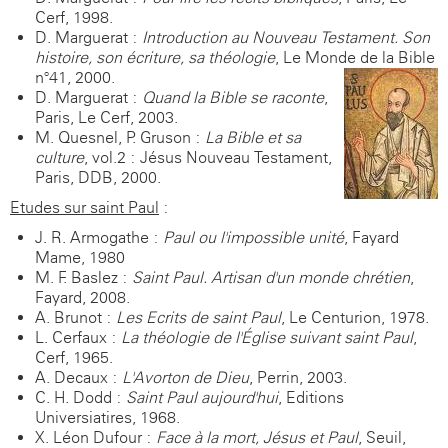
Cerf, 1998.
D. Marguerat :
Introduction au Nouveau Testament. Son
histoire, son écriture, sa théologie
, Le Monde de la Bible
n°41, 2000.
D. Marguerat :
Quand la Bible se raconte
,
Paris, Le Cerf, 2003.
M. Quesnel, P. Gruson :
La Bible et sa
culture
, vol.2 : Jésus-Nouveau Testament,
Paris, DDB, 2000.
Etudes sur saint Paul
:
J. R. Armogathe :
Paul ou l'impossible unité
, Fayard
Mame, 1980
M. F. Baslez :
Saint Paul. Artisan d'un monde chrétien
,
Fayard, 2008.
A. Brunot :
Les Ecrits de saint Paul
, Le Centurion, 1978.
L. Cerfaux :
La théologie de l'Église suivant saint Paul
,
Cerf, 1965.
A. Decaux :
L'Avorton de Dieu
, Perrin, 2003.
C. H. Dodd :
Saint Paul aujourd'hui
, Editions
Universiatires, 1968.
X. Léon-Dufour :
Face à la mort, Jésus et Paul
, Seuil,