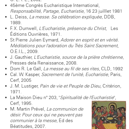
45ème Congrès Eucharistique International,
Responsabilité, Partage, Eucharistie
, 16-23 juilllet 1981
L. Deiss,
La messe. Sa célébration expliquée
, DDB,
1989.
F. X. Durrwell,
L'Eucharistie, présence du Christ
, Les
Éditions Ouvrières, 1971.
St Pierre-Julien Eymard,
Adorer en esprit et en vérité.
Méditations pour l'adoration du Très Saint Sacrement
,
O.E.I.L., 2009.
J. Gauthier,
L'Eucharistie, source de la prière chrétienne
,
Presses dela Renaissance, 2008.
Dom R. Le Gall,
La messe au fil de ses rites
, CLD, 1992
Cal. W. Kasper,
Sacrement de l'unité, Eucharistie
, Paris,
Cerf, 2005
J. M. Lustiger,
Pain de vie et Peuple de Dieu
, Critérion,
1971.
La Maison Dieu n° 203, "
Spiritualité de l'Eucharistie
",
Cerf, 1995.
M. Martin-Prével,
La communion de
désir. Pour ceux qui ne peuvent pas
communier à la messe
, Ed des
Béatitudes, 2007.