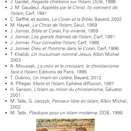
J. Gardet,
Regards chrétiens sur l'Islam
, DDB, 1986
J. M. Gaudeul,
Appelés par le Christ, ils viennent de
l'Islam
, Cerf, 1991
C. Geffré, et autres,
Le Coran et la Bible
, Bayard, 2002
M. Hayek,
Le Christ de l'Islam
, Seuil, 1959
J. Jomier,
Bible et Coran
, Foi vivante, 1959
J. Jomier,
Les grands thèmes de l'Islam
, Cerf, 1991
J. Jomier,
Pour connaître l'Islam
, Cerf, 1988
J. Jomier,
Dieu et l'homme dans le Coran
, Cerf, 1996
T. Khalidi,
Un musulman nommé Jésus
, Albin Michel
2003
A. Moussali,
La croix et le croissant. le christianisme
face à l'Islam
, Editions de Paris, 1998
T. Oubrou,
Un imam en colère
, Bayard, 2012
A. Pfleger,
Marie et l'Islam
, Ephèse diffusion, 1997
H. Sanson,
L'Islam au miroir du christianisme
, Salvator,
2001
M. Talbi, G. Jarczyk,
Penseur libre en Islam
, Albin Michel,
2002
M. Talbi,
Plaidoyer pour un Islam moderne
, DDB, 1998