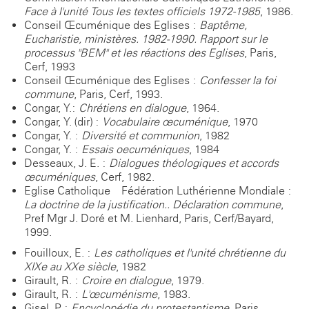
Face à l'unité Tous les textes officiels 1972-1985
, 1986.
Conseil Œcuménique des Eglises :
Baptême,
Eucharistie, ministères. 1982-1990. Rapport sur le
processus "BEM" et les réactions des Eglises
, Paris,
Cerf, 1993
Conseil Œcuménique des Eglises :
Confesser la foi
commune
, Paris, Cerf, 1993.
Congar, Y.:
Chrétiens en dialogue
, 1964.
Congar, Y. (dir) :
Vocabulaire œcuménique
, 1970
Congar, Y. :
Diversité et communion
, 1982
Congar, Y. :
Essais oecuméniques
, 1984
Desseaux, J. E. :
Dialogues théologiques et accords
œcuméniques
, Cerf, 1982.
Eglise Catholique – Fédération Luthérienne Mondiale :
La doctrine de la justification.. Déclaration commune
,
Pref Mgr J. Doré et M. Lienhard, Paris, Cerf/Bayard,
1999.
Fouilloux, E. :
Les catholiques et l'unité chrétienne du
XIXe au XXe siècle
, 1982
Girault, R. :
Croire en dialogue
, 1979.
Girault, R. :
L'œcuménisme
, 1983.
G
isel, P. :
Encyclopédie du protestantisme,
Paris,