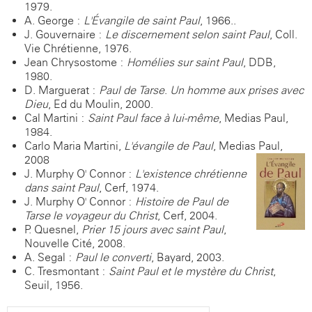
1979.
A. George :
L'Évangile de saint Paul
, 1966..
J. Gouvernaire :
Le discernement selon saint Paul
, Coll.
Vie Chrétienne, 1976.
Jean Chrysostome :
Homélies sur saint Paul
, DDB,
1980.
D. Marguerat :
Paul de Tarse
.
Un homme aux prises avec
Dieu
, Ed du Moulin, 2000.
Cal Martini :
Saint Paul face à lui-même
, Medias Paul,
1984.
Carlo Maria Martini,
L'évangile de Paul
, Medias Paul,
2008
J. Murphy O' Connor :
L'existence chrétienne
dans saint Paul
, Cerf, 1974.
J. Murphy O' Connor :
Histoire de Paul de
Tarse le voyageur du Christ
, Cerf, 2004.
P. Quesnel,
Prier 15 jours avec saint Paul
,
Nouvelle Cité, 2008.
A. Segal :
Paul le converti
, Bayard, 2003.
C. Tresmontant :
Saint Paul et le mystère du Christ
,
Seuil, 1956.