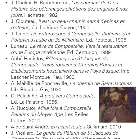
J. Chelini, H. Branthomme,
Les chemins de Dieu.
Histoire des pèlerinages chrétiens des origines à nos
jours
, Hachette, 1982
J. Clouteau,
Il est un beau chemin semé d'épines et
d'étoiles
, éd. Le Vieux Crayon, 2001.
J. Liegé,
Du Futuroscope à Compostelle. Itinéraire d'un
Poitevin à l'aube du 3e Millénaire
, Ed. Petiteau, 1996.
Luneau,
Le rêve de Compostelle. Vers la restauration
d'une Europe chrétienne
, Ed. Centurion, 1989.
Abbé Harristoy,
Pèlerinage de St Jacques de
Compostelle. Voies romaines. Chemins Romius et
Etablissements hospitaliers dans le Pays Basque
, Imp.
Lescher Montoue ,Pau, 1900.
A. Mabille de Poncheville,
Le chemin de Saint Jacques
,
Lib. Bloud et Gay, 1930.
D. Paladilhe,
A pied vers Compostelle
,
Ed. La Palatine, 1956.
A. Rucquoi,
Mille fois à Compostelle.
Pèlerins du Moyen Age
, Les Belles
Lettres, 2014
A de Saint-André,
En avant toute !
Gallimard, 2010
J. Vieillard,
Le guide du Pèlerin de St Jacques de