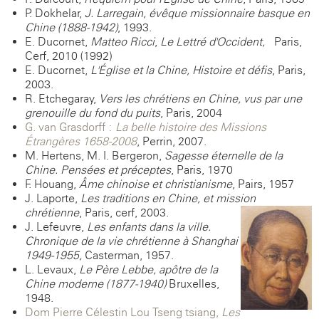
P. Dokhelar,
J. Larregain, évêque missionnaire basque en
Chine (1888-1942)
, 1993.
E. Ducornet,
Matteo Ricci
,
Le Lettré d'Occident,
Paris,
Cerf, 2010 (1992)
E. Ducornet,
L'Église et la Chine, Histoire et défis
, Paris,
2003.
R. Etchegaray,
Vers les chrétiens en Chine, vus par une
grenouille du fond du puits
, Paris, 2004
G. van Grasdorff :
La belle histoire des Missions
Étrangères 1658-2008
, Perrin, 2007.
M. Hertens, M. I. Bergeron,
Sagesse éternelle de la
Chine. Pensées et préceptes
, Paris, 1970
F. Houang,
Âme chinoise et christianisme
, Pairs, 1957
J. Laporte,
Les traditions en Chine, et mission
chrétienne
, Paris, cerf, 2003.
J. Lefeuvre,
Les enfants dans la ville.
Chronique de la vie chrétienne à Shanghai
1949-1955,
Casterman, 1957.
L. Levaux,
Le Père Lebbe, apôtre de la
Chine moderne (1877-1940)
Bruxelles,
1948.
Dom Pierre-Célestin Lou Tseng-tsiang,
Les