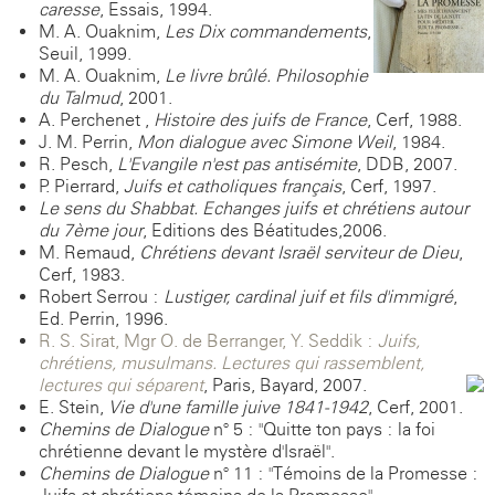
caresse
, Essais, 1994.
M. A. Ouaknim,
Les Dix commandements
,
Seuil, 1999.
M. A. Ouaknim,
Le livre brûlé. Philosophie
du Talmud
, 2001.
A. Perchenet ,
Histoire des juifs de France
, Cerf, 1988.
J. M. Perrin,
Mon dialogue avec Simone Weil
, 1984.
R. Pesch,
L'Evangile n'est pas antisémite
, DDB, 2007.
P. Pierrard,
Juifs et catholiques français
, Cerf, 1997.
Le sens du Shabbat. Echanges juifs et chrétiens autour
du 7ème jour
, Editions des Béatitudes,2006.
M. Remaud,
Chrétiens devant Israël serviteur de Dieu
,
Cerf, 1983.
Robert Serrou :
Lustiger, cardinal juif et fils d'immigré
,
Ed. Perrin, 1996.
R. S. Sirat, Mgr O. de Berranger, Y. Seddik :
Juifs,
chrétiens, musulmans. Lectures qui rassemblent,
lectures qui séparent
, Paris, Bayard, 2007.
E. Stein,
Vie d'une famille juive 1841-1942
, Cerf, 2001.
Chemins de Dialogue
n° 5 : "Quitte ton pays : la foi
chrétienne devant le mystère d'Israël".
Chemins de Dialogue
n° 11 : "Témoins de la Promesse :