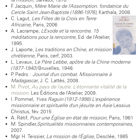
F. Jacquin,
Mère Marie de l'Assomption. fondatrice du
Cercle Saint Jean-Baptiste (1896-1976)
, Karthala, 2008.
C. Lagut,
Les Filles de la Croix en Terre
Africaine
, Paris, 2006
A. Lacrampe,
LExode et la rencontre. 15
méditations pour la rencontre
, Ed. de l'Atelier,
1995.
J. Laporte,
Les traditions en Chine, et mission
chrétienne
, Paris, cerf, 2003.
L. Levaux,
Le Père Lebbe, apôtre de la Chine moderne
(1877-1940)
Bruxelles, 1948.
P. Pedro :
Journal d'un combat. Missionnaire à
Madagascar
, J. C. Lattès, 2008.
M. Pivot,
Au pays de l'autre. L'étonnante vitalité de la
mission
,
Les Éditions de l'Atelier, 2009.
I. Pommel,
Yves Raguin (1912-1998) L'expérience
missionnaire et spirituelle d'un jésuite en Asie
Lessius-
Christus, fév. 2015
A. Rétif,
Pour une Église en état de mission
, Paris, 1961
M. Spindler,
Spiritualités missionnaires contemporaines
,
2007.
Mgr. H. Teissier,
La mission de l'Église
, Desclée, 1985