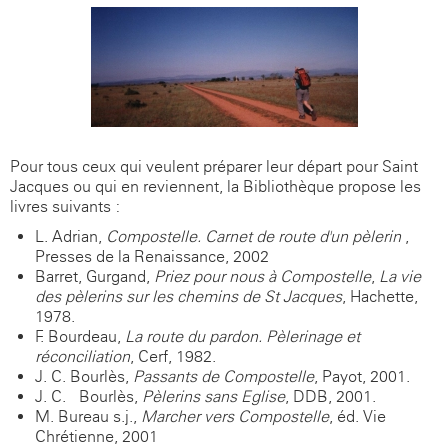
Pour tous ceux qui veulent préparer leur départ pour Saint
Jacques ou qui en reviennent, la Bibliothèque propose les
livres suivants :
L. Adrian,
Compostelle. Carnet de route d'un pèlerin
,
Presses de la Renaissance, 2002
Barret, Gurgand,
Priez pour nous à Compostelle
,
La vie
des pèlerins sur les chemins de St Jacques
, Hachette,
1978.
F. Bourdeau,
La route du pardon. Pèlerinage et
réconciliation
, Cerf, 1982.
J. C. Bourlès,
Passants de Compostelle
, Payot, 2001.
J. C. Bourlès,
Pèlerins sans Eglise
, DDB, 2001.
M. Bureau s.j.,
Marcher vers Compostelle
, éd. Vie
Chrétienne, 2001