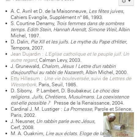
A. C. Avril et D. de la Maisonneuve,
Les fêtes juives
,
Cahiers Evangile, Supplément n° 86, 1993.
S. Courtine-Denamy,
Trois femmes dans de sombres
temps. Edith Stein, Hannah Arendt, Simone Weil
, Albin
Michel, 1997.
D. Dalin,
Pie XII et les juifs. Le mythe du Pape d'Hitler
,
Tempora, 2007.
Jean Dujardin :
L'Eglise catholique et le peuple juif. Un
autre regard
, Calman-Levy, 2003.
J. Grunewald,
Chalom, Jésus ! Lettre d'un rabbin
d'aujourd'hui au rabbi de Nazareth
, Albin Michel, 2000.
Etty Hillesum :
Une vie bouleversée
, suivi de
Lettres de
Westerbork,
Paris, Seuil, 1985.
D. Sibony, P. Lambert, D. Boubakeur,
Le choc des
religions. Juifs, Chrétiens, Musulmans. La coexistence
est-elle possible ?
Presse de la Renaissance, 2004.
Cardinal J. M. Lustiger :
La Promesse
, Parole et Silence,
Paris, 2002.
J. Neusner,
Un rabbin parle avec Jésus
,
Cerf, 2008.
M. A. Ouaknim,
Lire aux éclats. Eloge de la