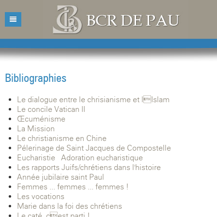
Accueil
Bibliothèque
Bibliographies
Catalogue
Présentation
Le dialogue entre le chrisianisme et lIslam
Acquisitions
Horaires d'ouvertures
Catalogue des livres
Le concile Vatican II
Œcuménisme
Bibliographies
Contacts
Catalogue des revues
La Mission
Le christianisme en Chine
Conférences
Mentions légales
Pélerinage de Saint Jacques de Compostelle
Eucharistie - Adoration eucharistique
Agenda
Les rapports Juifs/chrétiens dans l'histoire
Année jubilaire saint Paul
Femmes ... femmes ... femmes !
Les vocations
Marie dans la foi des chrétiens
Le caté, cest parti !