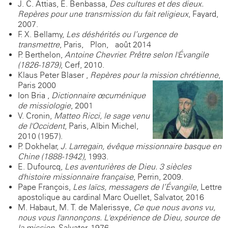
J. C. Attias, E. Benbassa,
Des cultures et des dieux.
Repères pour une transmission du fait religieux
, Fayard,
2007.
F. X. Bellamy,
Les déshérités ou l’urgence de
transmettre
, Paris, Plon, août 2014
P. Berthelon,
Antoine Chevrier. Prêtre selon l'Évangile
(1826-1879)
, Cerf, 2010.
Klaus Peter Blaser ,
Repères pour la mission chrétienne
,
Paris 2000
Ion Bria ,
Dictionnaire œcuménique
de missiologie
, 2001
V. Cronin,
Matteo Ricci, le sage venu
de l'Occident
, Paris, Albin Michel,
2010 (1957).
P. Dokhelar,
J. Larregain, évêque missionnaire basque en
Chine (1888-1942)
, 1993.
E. Dufourcq,
Les aventurières de Dieu. 3 siècles
d'histoire missionnaire française
, Perrin, 2009.
Pape François,
Les laïcs, messagers de l’Évangile
, Lettre
apostolique au cardinal Marc Ouellet, Salvator, 2016
M. Habaut, M. T. de Malerissye,
Ce que nous avons vu,
nous vous l'annonçons. L'expérience de Dieu, source de
la mission
, Salvator, 1976.