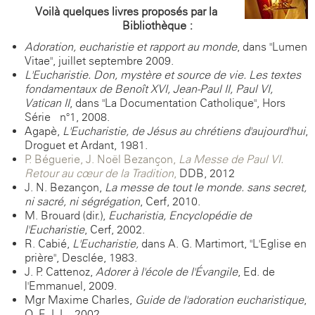
Voilà quelques livres proposés par la
Bibliothèque :
Adoration, eucharistie et rapport au monde
, dans "Lumen
Vitae", juillet-septembre 2009.
L'Eucharistie. Don, mystère et source de vie. Les textes
fondamentaux de Benoît XVI, Jean-Paul II, Paul VI,
Vatican II
, dans "La Documentation Catholique", Hors
Série n°1, 2008.
Agapè,
L'Eucharistie, de Jésus au chrétiens d'aujourd'hui
,
Droguet et Ardant, 1981.
P. Béguerie, J. Noël Bezançon,
La Messe de Paul VI.
Retour au cœur de la Tradition
,
DDB, 2012
J. N. Bezançon,
La messe de tout le monde. sans secret,
ni sacré, ni ségrégation
, Cerf, 2010.
M. Brouard (dir.),
Eucharistia, Encyclopédie de
l'Eucharistie
, Cerf, 2002.
R. Cabié,
L'Eucharistie,
dans A. G. Martimort, "L'Eglise en
prière", Desclée, 1983.
J. P. Cattenoz,
Adorer à l'école de l'Évangile
, Ed. de
l'Emmanuel, 2009.
Mgr Maxime Charles,
Guide de l'adoration eucharistique
,
O. E. I. L., 2002.