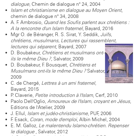
dialogue
, Chemin de dialogue n° 24, 2004
Islam et christianisme en dialogue au Moyen Orient
,
chemin de dialogue n° 34, 2008
A. F. Ambrosio,
Quand les Soufis parlent aux chrétiens :
A la rencontre d'un Islam fraternel
, Bayard, 2016
Mgr O. de Béranger, R. S. Sirat, Y. Seddik,
Juifs,
chrétiens, musulmans, Lectures qui rassemblent,
lectures qui séparent
, Bayard, 2007
D. Boubakeur,
Chrétiens et musulmans ont-
ils le même Dieu ?
, Salvator, 2009
D. Boubakeur, F. Bousquet,
Chrétiens et
Musulmans ont-ils le même Dieu ?
Salvator,
2009
C. de Chergé,
Lettres à un ami fraternel
,
Bayard, 2015
P. Claverie,
Petite introduction à l'Islam
, Cerf, 2010
Paolo Dell'Oglio,
Amoureux de l'Islam, croyant en Jésus
,
Editions de l'Atelier, 2009
J. Ellul,
Islam et judéo-christianisme
, PUF, 2006
F. Esack,
Coran, mode d'emploi
, Albin Michel, 2004
E. M. Galloz,
Le malentendu Islamo-chrétien.
Repenser
le dialogue
, Salvator, 2012