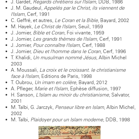
J. Gardet,
Regards chrétiens sur l'Islam
, DDB, 1986
J. M. Gaudeul,
Appelés par le Christ, ils viennent de
l'Islam
, Cerf, 1991
C. Geffré, et autres,
Le Coran et la Bible
, Bayard, 2002
M. Hayek,
Le Christ de l'Islam
, Seuil, 1959
J. Jomier,
Bible et Coran
, Foi vivante, 1959
J. Jomier,
Les grands thèmes de l'Islam
, Cerf, 1991
J. Jomier,
Pour connaître l'Islam
, Cerf, 1988
J. Jomier,
Dieu et l'homme dans le Coran
, Cerf, 1996
T. Khalidi,
Un musulman nommé Jésus
, Albin Michel
2003
A. Moussali,
La croix et le croissant. le christianisme
face à l'Islam
, Editions de Paris, 1998
T. Oubrou,
Un imam en colère
, Bayard, 2012
A. Pfleger,
Marie et l'Islam
, Ephèse diffusion, 1997
H. Sanson,
L'Islam au miroir du christianisme
, Salvator,
2001
M. Talbi, G. Jarczyk,
Penseur libre en Islam
, Albin Michel,
2002
M. Talbi,
Plaidoyer pour un Islam moderne
, DDB, 1998