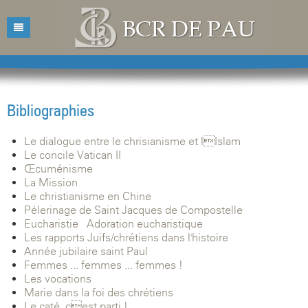
Accueil
Bibliothèque
Bibliographies
Catalogue
Présentation
Le dialogue entre le chrisianisme et lIslam
Acquisitions
Horaires d'ouvertures
Catalogue des livres
Le concile Vatican II
Œcuménisme
Bibliographies
Contacts
Catalogue des revues
La Mission
Le christianisme en Chine
Conférences
Mentions légales
Pélerinage de Saint Jacques de Compostelle
Eucharistie - Adoration eucharistique
Agenda
Les rapports Juifs/chrétiens dans l'histoire
Année jubilaire saint Paul
Femmes ... femmes ... femmes !
Les vocations
Marie dans la foi des chrétiens
Le caté, cest parti !