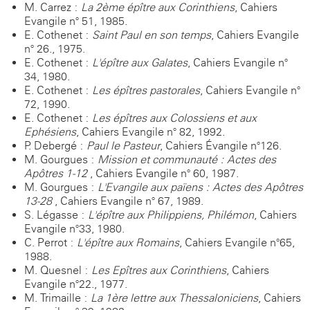
M. Carrez :
La 2ème épître aux Corinthiens
, Cahiers
Evangile n° 51, 1985.
E. Cothenet :
Saint Paul en son temps
, Cahiers Evangile
n° 26., 1975.
E. Cothenet :
L'épître aux Galates
, Cahiers Evangile n°
34, 1980.
E. Cothenet :
Les épîtres pastorales
, Cahiers Evangile n°
72, 1990.
E. Cothenet :
Les épîtres aux Colossiens et aux
Ephésiens
, Cahiers Evangile n° 82, 1992.
P. Debergé :
Paul le Pasteur
, Cahiers Évangile n°126.
M. Gourgues :
Mission et communauté : Actes des
Apôtres 1-12
, Cahiers Evangile n° 60, 1987.
M. Gourgues :
L'Evangile aux païens : Actes des Apôtres
13-28
, Cahiers Evangile n° 67, 1989.
S. Légasse :
L'épître aux Philippiens, Philémon
, Cahiers
Evangile n°33, 1980.
C. Perrot :
L'épître aux Romains
, Cahiers Evangile n°65,
1988.
M. Quesnel :
Les Epîtres aux Corinthiens
, Cahiers
Evangile n°22., 1977.
M. Trimaille :
La 1ère lettre aux Thessaloniciens
, Cahiers