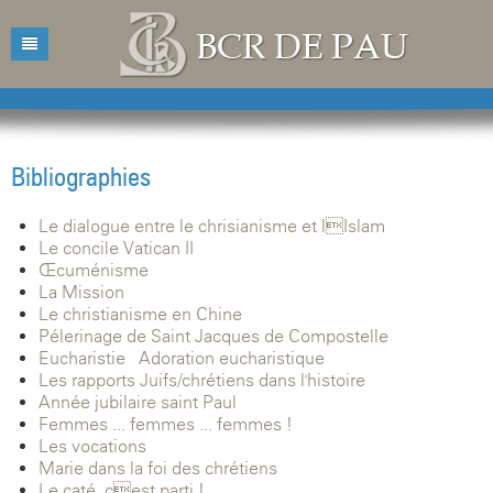
Accueil
Bibliothèque
Bibliographies
Catalogue
Présentation
Le dialogue entre le chrisianisme et lIslam
Acquisitions
Horaires d'ouvertures
Catalogue des livres
Le concile Vatican II
Œcuménisme
Bibliographies
Contacts
Catalogue des revues
La Mission
Le christianisme en Chine
Conférences
Mentions légales
Pélerinage de Saint Jacques de Compostelle
Eucharistie - Adoration eucharistique
Agenda
Les rapports Juifs/chrétiens dans l'histoire
Année jubilaire saint Paul
Femmes ... femmes ... femmes !
Les vocations
Marie dans la foi des chrétiens
Le caté, cest parti !