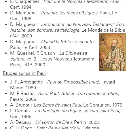
E. Charpentier :
Pour lire le Nouveau Testament
, Paris,
Cerf, 1994.
D. Marguerat :
Pour lire les récits bibliques
, Paris, Le
Cerf, 1998.
D. Marguerat :
Introduction au Nouveau Testament. Son
histoire, son écriture, sa théologie
, Le Monde de la Bible
n°41, 2000.
D. Marguerat :
Quand la Bible se raconte
,
Paris, Le Cerf, 2003.
M. Quesnel, P. Gruson :
La Bible et sa
culture
, vol.2 : Jésus-Nouveau Testament,
Paris, DDB, 2000.
Etudes sur saint Paul
:
J. R. Armogathe :
Paul ou l'impossible unité
, Fayard
Mame, 1980
M. F. Baslez :
Saint Paul. Artisan d'un monde chrétien
,
Fayard, 2008.
A. Brunot :
Les Ecrits de saint Paul
, Le Centurion, 1978.
L. Cerfaux :
La théologie de l'Église suivant saint Paul
,
Cerf, 1965.
A. Decaux :
L'Avorton de Dieu
, Perrin, 2003.
C. H. Dodd :
Saint Paul aujourd'hui
, Editions