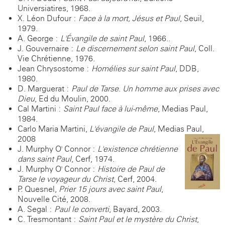
Universiatires, 1968.
X. Léon-Dufour :
Face à la mort, Jésus et Paul
, Seuil,
1979.
A. George :
L'Évangile de saint Paul
, 1966..
J. Gouvernaire :
Le discernement selon saint Paul
, Coll.
Vie Chrétienne, 1976.
Jean Chrysostome :
Homélies sur saint Paul
, DDB,
1980.
D. Marguerat :
Paul de Tarse
.
Un homme aux prises avec
Dieu
, Ed du Moulin, 2000.
Cal Martini :
Saint Paul face à lui-même
, Medias Paul,
1984.
Carlo Maria Martini,
L'évangile de Paul
, Medias Paul,
2008
J. Murphy O' Connor :
L'existence chrétienne
dans saint Paul
, Cerf, 1974.
J. Murphy O' Connor :
Histoire de Paul de
Tarse le voyageur du Christ
, Cerf, 2004.
P. Quesnel,
Prier 15 jours avec saint Paul
,
Nouvelle Cité, 2008.
A. Segal :
Paul le converti
, Bayard, 2003.
C. Tresmontant :
Saint Paul et le mystère du Christ
,