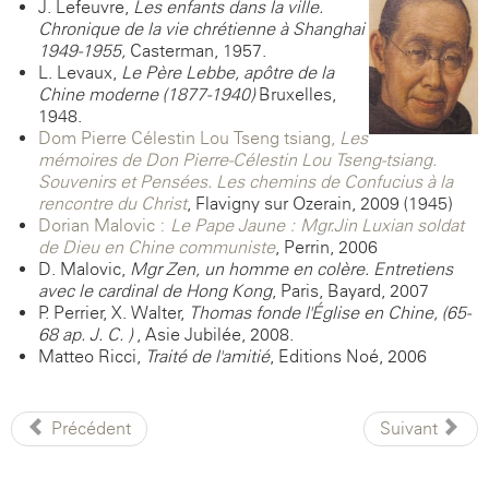
J. Lefeuvre,
Les enfants dans la ville.
Chronique de la vie chrétienne à Shanghai
1949-1955,
Casterman, 1957.
L. Levaux,
Le Père Lebbe, apôtre de la
Chine moderne (1877-1940)
Bruxelles,
1948.
Dom Pierre-Célestin Lou Tseng-tsiang,
Les
mémoires de Don Pierre-Célestin Lou Tseng-tsiang.
Souvenirs et Pensées. Les chemins de Confucius à la
rencontre du Christ
, Flavigny-sur-Ozerain, 2009 (1945)
Dorian Malovic :
Le Pape Jaune : Mgr.Jin Luxian soldat
de Dieu en Chine communiste
, Perrin, 2006
D. Malovic,
Mgr Zen, un homme en colère. Entretiens
avec le cardinal de Hong Kong
, Paris, Bayard, 2007
P. Perrier, X. Walter,
Thomas fonde l'Église en Chine, (65-
68 ap. J. C. )
, Asie Jubilée, 2008.
Matteo Ricci,
Traité de l'amitié
, Editions Noé, 2006
Précédent
Suivant