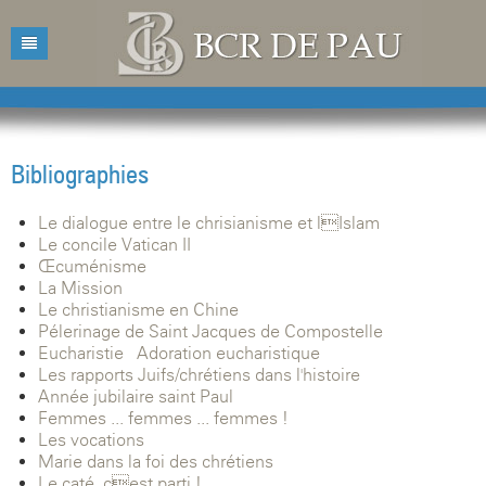
Accueil
Bibliothèque
Bibliographies
Catalogue
Présentation
Le dialogue entre le chrisianisme et lIslam
Acquisitions
Horaires d'ouvertures
Catalogue des livres
Le concile Vatican II
Œcuménisme
Bibliographies
Contacts
Catalogue des revues
La Mission
Le christianisme en Chine
Conférences
Mentions légales
Pélerinage de Saint Jacques de Compostelle
Eucharistie - Adoration eucharistique
Agenda
Les rapports Juifs/chrétiens dans l'histoire
Année jubilaire saint Paul
Femmes ... femmes ... femmes !
Les vocations
Marie dans la foi des chrétiens
Le caté, cest parti !