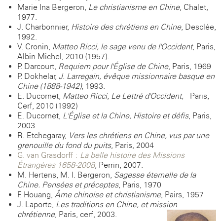
Marie Ina Bergeron,
Le christianisme en Chine
, Chalet,
1977.
J. Charbonnier,
Histoire des chrétiens en Chine
, Desclée,
1992.
V. Cronin,
Matteo Ricci, le sage venu de l'Occident
, Paris,
Albin Michel, 2010 (1957).
P. Darcourt,
Requiem pour l'Église de Chine
, Paris, 1969
P. Dokhelar,
J. Larregain, évêque missionnaire basque en
Chine (1888-1942)
, 1993.
E. Ducornet,
Matteo Ricci
,
Le Lettré d'Occident,
Paris,
Cerf, 2010 (1992)
E. Ducornet,
L'Église et la Chine, Histoire et défis
, Paris,
2003.
R. Etchegaray,
Vers les chrétiens en Chine, vus par une
grenouille du fond du puits
, Paris, 2004
G. van Grasdorff :
La belle histoire des Missions
Étrangères 1658-2008
, Perrin, 2007.
M. Hertens, M. I. Bergeron,
Sagesse éternelle de la
Chine. Pensées et préceptes
, Paris, 1970
F. Houang,
Âme chinoise et christianisme
, Pairs, 1957
J. Laporte,
Les traditions en Chine, et mission
chrétienne
, Paris, cerf, 2003.