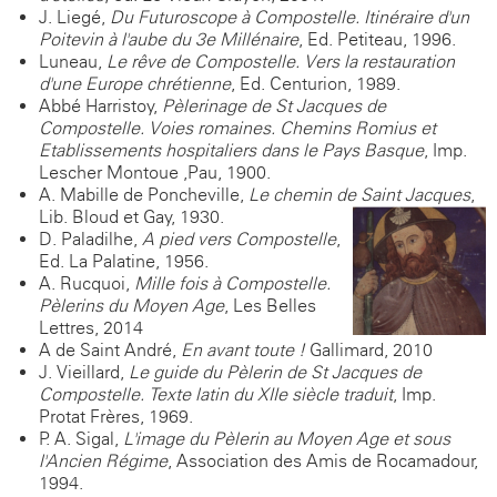
J. Liegé,
Du Futuroscope à Compostelle. Itinéraire d'un
Poitevin à l'aube du 3e Millénaire
, Ed. Petiteau, 1996.
Luneau,
Le rêve de Compostelle. Vers la restauration
d'une Europe chrétienne
, Ed. Centurion, 1989.
Abbé Harristoy,
Pèlerinage de St Jacques de
Compostelle. Voies romaines. Chemins Romius et
Etablissements hospitaliers dans le Pays Basque
, Imp.
Lescher Montoue ,Pau, 1900.
A. Mabille de Poncheville,
Le chemin de Saint Jacques
,
Lib. Bloud et Gay, 1930.
D. Paladilhe,
A pied vers Compostelle
,
Ed. La Palatine, 1956.
A. Rucquoi,
Mille fois à Compostelle.
Pèlerins du Moyen Age
, Les Belles
Lettres, 2014
A de Saint-André,
En avant toute !
Gallimard, 2010
J. Vieillard,
Le guide du Pèlerin de St Jacques de
Compostelle. Texte latin du XIIe siècle traduit
, Imp.
Protat Frères, 1969.
P. A. Sigal,
L'image du Pèlerin au Moyen Age et sous
l'Ancien Régime
, Association des Amis de Rocamadour,
1994.