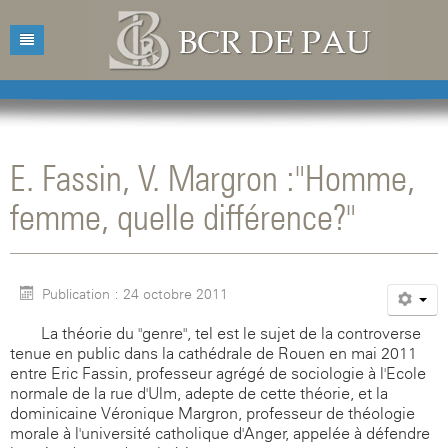
Accueil
Bibliothèque
E. Fassin, V. Margron :"Homme,
Catalogue
Présentation
femme, quelle différence?"
Acquisitions
Horaires d'ouvertures
Catalogue des livres
Bibliographies
Contacts
Catalogue des revues
Publication : 24 octobre 2011
Conférences
Mentions légales
La théorie du "genre", tel est le sujet de la controverse
Agenda
tenue en public dans la cathédrale de Rouen en mai 2011
entre Eric Fassin, professeur agrégé de sociologie à l'Ecole
normale de la rue d'Ulm, adepte de cette théorie, et la
dominicaine Véronique Margron, professeur de théologie
morale à l'université catholique d'Anger, appelée à défendre