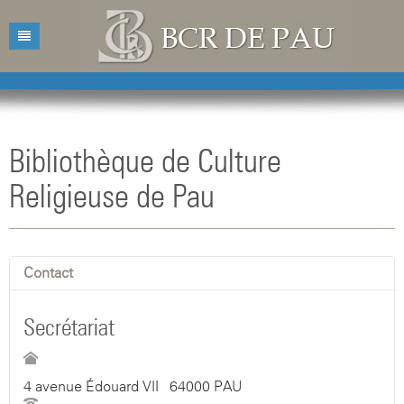
Accueil
Bibliothèque
Bibliothèque de Culture
Catalogue
Présentation
Religieuse de Pau
Acquisitions
Horaires d'ouvertures
Catalogue des livres
Bibliographies
Contacts
Catalogue des revues
Contact
Conférences
Mentions légales
Agenda
Secrétariat
4 avenue Édouard VII - 64000 PAU