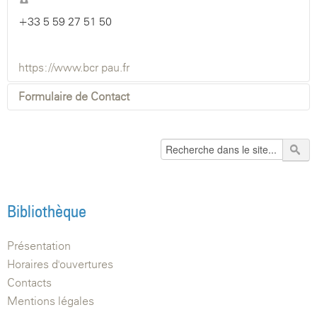
+33 5 59 27 51 50
https://www.bcr-pau.fr
Formulaire de Contact
Envoyer un e-mail. Tous les champs marqués d'un astérisque *
sont obligatoires.
Bibliothèque
Nom
*
Présentation
E-mail
*
Horaires d'ouvertures
Contacts
Mentions légales
Sujet
*