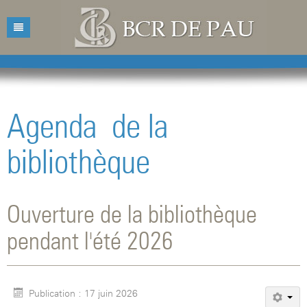
Accueil
Bibliothèque
Agenda de la
Catalogue
Présentation
bibliothèque
Acquisitions
Horaires d'ouvertures
Catalogue des livres
Bibliographies
Contacts
Catalogue des revues
Ouverture de la bibliothèque
Conférences
Mentions légales
pendant l'été 2026
Agenda
Publication : 17 juin 2026