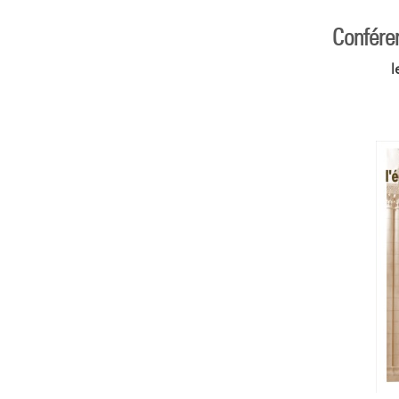
Confére
l