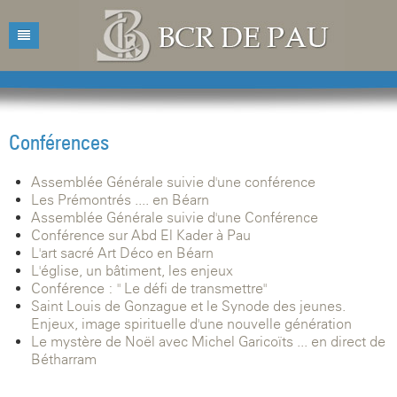
Accueil
Bibliothèque
Conférences
Catalogue
Présentation
Assemblée Générale suivie d'une conférence
Acquisitions
Horaires d'ouvertures
Catalogue des livres
Les Prémontrés .... en Béarn
Assemblée Générale suivie d'une Conférence
Bibliographies
Contacts
Catalogue des revues
Conférence sur Abd El Kader à Pau
L'art sacré Art Déco en Béarn
Conférences
Mentions légales
L'église, un bâtiment, les enjeux
Conférence : " Le défi de transmettre"
Agenda
Saint Louis de Gonzague et le Synode des jeunes.
Enjeux, image spirituelle d'une nouvelle génération
Le mystère de Noël avec Michel Garicoïts ... en direct de
Bétharram